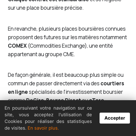
sur une place boursière précise.
En revanche, plusieurs places boursières connues
proposent des futures sur les matières notamment
COMEX
(Commodities Exchange), une entité
appartenant au groupe CME.
De façon générale, il est beaucoup plus simple ou
commun de passer directement via des
courtiers
en ligne
spécialisés de l'investissement boursier
comme
DeGiro
,
Bourse Direct
ou
eToro
.
En poursuivant votre navigation sur ce
site, vous acceptez l'utilisation de
Accepter
Nous avons d'ailleurs rédigé un article complet sur
Cookies pour réaliser des statistiques
de visites.
En savoir plus.
les meilleures
applications pour investir en bourse
,