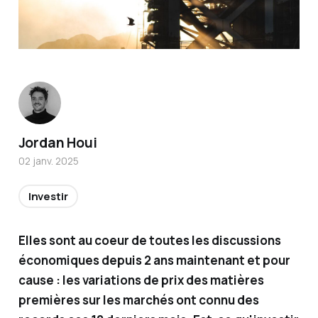
Titulair
Jordan Houi
e de la
02 janv. 2025
certific
ation
Investir
AMF et
conseill
Elles sont au coeur de toutes les discussions
er en
économiques depuis 2 ans maintenant et pour
investi
cause : les variations de prix des matières
sseme
premières sur les marchés ont connu des
nts