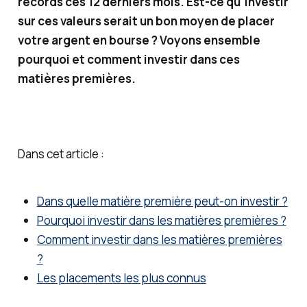
records ces 12 derniers mois. Est-ce qu'investir
financi
sur ces valeurs serait un bon moyen de placer
ers, je
votre argent en bourse ? Voyons ensemble
vous
pourquoi et comment investir dans ces
partag
matières premières.
e des
solutio
ns
simple
Dans cet article :
s (et
moins
Dans quelle matière première peut-on investir ?
simple
Pourquoi investir dans les matières premières ?
s) pour
Comment investir dans les matières premières
gérer
?
et faire
Les placements les plus connus
fructifi
er votre