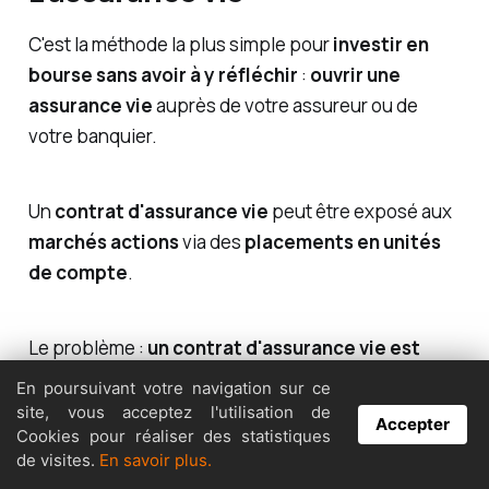
C'est la méthode la plus simple pour
investir en
bourse sans avoir à y réfléchir
:
ouvrir une
assurance vie
auprès de votre assureur ou de
votre banquier.
Un
contrat d'assurance vie
peut être exposé aux
marchés actions
via des
placements en unités
de compte
.
Le problème :
un contrat d'assurance vie est
assez rigide
et une fois ouvert, effectuer des
En poursuivant votre navigation sur ce
arbitrages est assez coûteux, votre assureur vous
site, vous acceptez l'utilisation de
Accepter
Cookies pour réaliser des statistiques
prendra des frais à chaque mouvement de votre
de visites.
En savoir plus.
portefeuille. C’est typiquement le compte à éviter