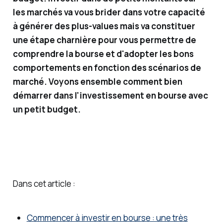
sseme
les marchés va vous brider dans votre capacité
nts
à générer des plus-values mais va constituer
financi
une étape charnière pour vous permettre de
ers, je
comprendre la bourse et d'adopter les bons
vous
comportements en fonction des scénarios de
partag
marché. Voyons ensemble comment bien
e des
démarrer dans l'investissement en bourse avec
solutio
un petit budget.
ns
simple
s (et
moins
simple
Dans cet article :
s) pour
gérer
et faire
Commencer à investir en bourse : une très