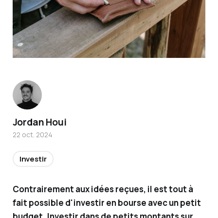
Titulair
Jordan Houi
e de la
22 oct. 2024
certific
ation
Investir
AMF et
conseill
Contrairement aux idées reçues, il est tout à
er en
fait possible d'investir en bourse avec un petit
investi
budget. Investir dans de petits montants sur