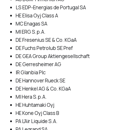
LS EDP-Energias de Portugal SA
HE Elisa Oyj Class A
MC Enagas SA
MI ERG S.p.A.
DE Fresenius SE & Co. KGaA
DE Fuchs Petrolub SE Pref
DE GEA Group Aktiengesellschaft
DE Gerresheimer AG
IR Glanbia Plc
DE Hannover Rueck SE
DE Henkel AG & Co. KGaA
MI Hera S.p.A.
HE Huhtamaki Oyj
HE Kone Oyj Class B
PA L’Air Liquide S.A.
PA Legrand SA