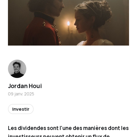
Titulair
Jordan Houi
e de la
09 janv. 2025
certific
ation
Investir
AMF et
conseill
Les dividendes sont l'une des manières dont les
er en
investisseurs peuvent obtenir un flux de