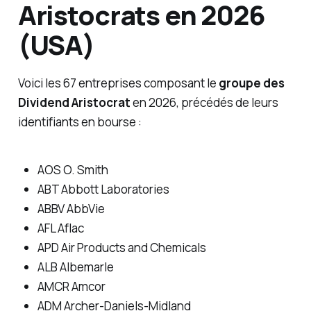
Aristocrats en 2026
(USA)
Voici les 67 entreprises composant le
groupe des
Dividend Aristocrat
en 2026, précédés de leurs
identifiants en bourse :
AOS O. Smith
ABT Abbott Laboratories
ABBV AbbVie
AFL Aflac
APD Air Products and Chemicals
ALB Albemarle
AMCR Amcor
ADM Archer-Daniels-Midland