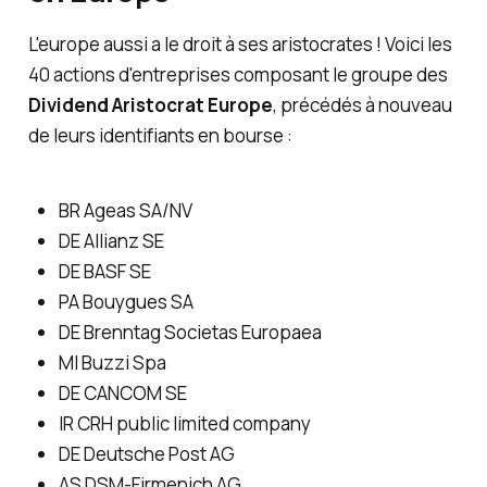
L'europe aussi a le droit à ses aristocrates ! Voici les
40 actions d'entreprises composant le groupe des
Dividend Aristocrat Europe
, précédés à nouveau
de leurs identifiants en bourse :
BR Ageas SA/NV
DE Allianz SE
DE BASF SE
PA Bouygues SA
DE Brenntag Societas Europaea
MI Buzzi Spa
DE CANCOM SE
IR CRH public limited company
DE Deutsche Post AG
AS DSM-Firmenich AG