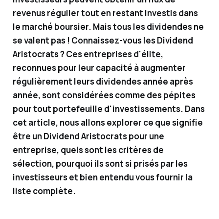
investi
revenus régulier tout en restant investis dans
sseme
le marché boursier. Mais tous les dividendes ne
nts
se valent pas ! Connaissez-vous les Dividend
financi
Aristocrats ? Ces entreprises d'élite,
ers, je
reconnues pour leur capacité à augmenter
vous
régulièrement leurs dividendes année après
partag
année, sont considérées comme des pépites
e des
pour tout portefeuille d'investissements. Dans
solutio
cet article, nous allons explorer ce que signifie
ns
être un Dividend Aristocrats pour une
simple
entreprise, quels sont les critères de
s (et
sélection, pourquoi ils sont si prisés par les
moins
investisseurs et bien entendu vous fournir la
simple
liste complète.
s) pour
gérer