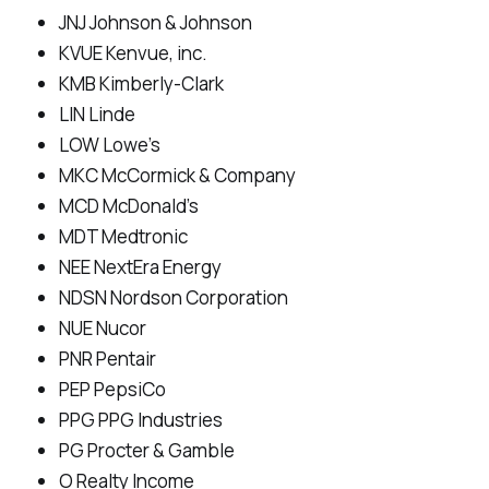
JNJ Johnson & Johnson
KVUE Kenvue, inc.
KMB Kimberly-Clark
LIN Linde
LOW Lowe’s
MKC McCormick & Company
MCD McDonald’s
MDT Medtronic
NEE NextEra Energy
NDSN Nordson Corporation
NUE Nucor
PNR Pentair
PEP PepsiCo
PPG PPG Industries
PG Procter & Gamble
O Realty Income