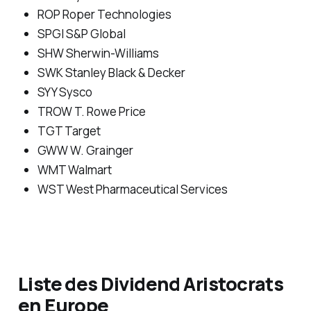
ROP Roper Technologies
SPGI S&P Global
SHW Sherwin-Williams
SWK Stanley Black & Decker
SYY Sysco
TROW T. Rowe Price
TGT Target
GWW W. Grainger
WMT Walmart
WST West Pharmaceutical Services
Liste des Dividend Aristocrats
en Europe