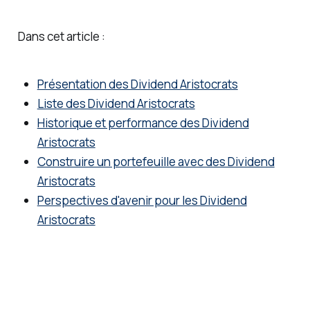
et faire
fructifi
Dans cet article :
er votre
capital.
Présentation des Dividend Aristocrats
Liste des Dividend Aristocrats
Historique et performance des Dividend
Aristocrats
Construire un portefeuille avec des Dividend
Aristocrats
Perspectives d'avenir pour les Dividend
Aristocrats