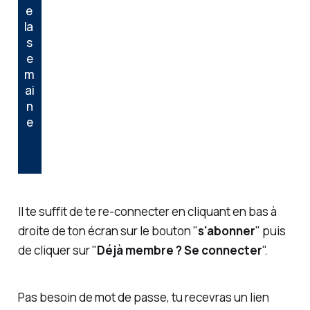
e 
la 
s
e
m
ai
n
e
Il te suffit de te re-connecter en cliquant en bas à
droite de ton écran sur le bouton "
s'abonner
" puis
de cliquer sur "
Déjà membre ? Se connecter
".
Pas besoin de mot de passe, tu recevras un lien