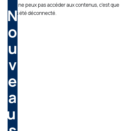
Si tu ne peux pas accéder aux contenus, c'est que
N
tu as été déconnecté.
o
u
v
e
a
u 
s