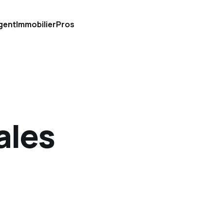
gent
Immobilier
Pros
ales