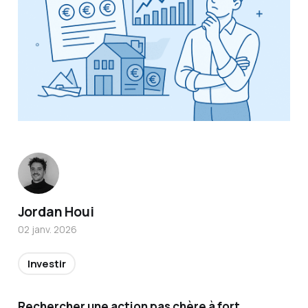
Titulair
Jordan Houi
e de la
02 janv. 2026
certific
ation
Investir
AMF et
conseill
Rechercher une action pas chère à fort