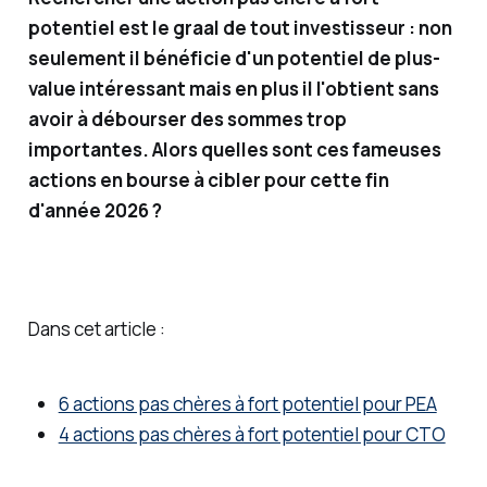
er en
potentiel est le graal de tout investisseur : non
investi
seulement il bénéficie d'un potentiel de plus-
sseme
value intéressant mais en plus il l'obtient sans
nts
avoir à débourser des sommes trop
financi
importantes. Alors quelles sont ces fameuses
ers, je
actions en bourse à cibler pour cette fin
vous
d'année 2026 ?
partag
e des
solutio
ns
Dans cet article :
simple
s (et
6 actions pas chères à fort potentiel pour PEA
moins
4 actions pas chères à fort potentiel pour CTO
simple
s) pour