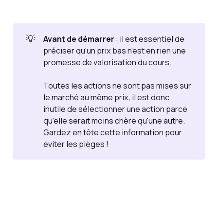
gérer
et faire
fructifi
💡
Avant de démarrer
: il est essentiel de
er votre
préciser qu'un prix bas n'est en rien une
capital.
promesse de valorisation du cours.
Toutes les actions ne sont pas mises sur
le marché au même prix, il est donc
inutile de sélectionner une action parce
qu'elle serait moins chère qu'une autre.
Gardez en tête cette information pour
éviter les pièges !