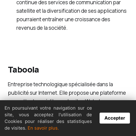
continue des services de communication par
satellite et la diversification de ses applications
pourraient entraîner une croissance des
revenus de la société.
Taboola
Entreprise technologique spécialisée dans la
publicité sur Internet. Elle propose une plateforme
permettant aux éditeurs de sites Web de
En poursuivant votre navigation sur ce
recommander du contenu sponsorisé et
site, vous acceptez l'utilisation de
personnalisé à leurs utilisateurs.
Accepter
Cookies pour réaliser des statistiques
de visites.
En savoir plus.