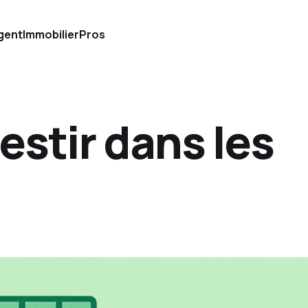
gent
Immobilier
Pros
stir dans les