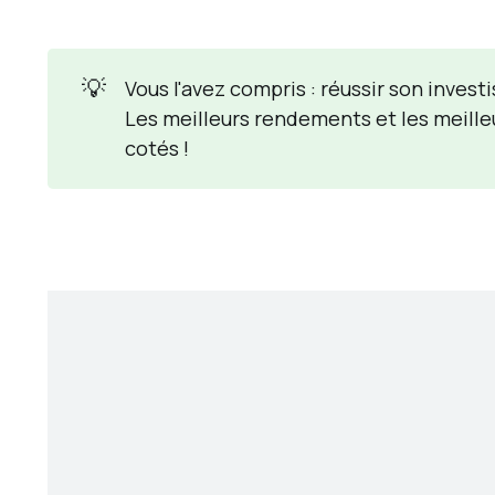
n
i
💡
Vous l'avez compris : réussir son inves
n
Les meilleurs rendements et les meille
v
cotés !
e
s
t
i
s
s
e
m
e
n