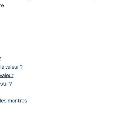
re.
?
a valeur ?
valeur
stir ?
 les montres