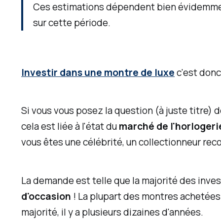
Ces estimations dépendent bien évidemment 
F
sur cette période.
e
t
c
Investir dans une montre de luxe
c'est donc
o
n
s
Si vous vous posez la question (à juste titre)
e
cela est liée à l'état du
marché de l'horlogeri
i
vous êtes une célébrité, un collectionneur reco
l
l
La demande est telle que la majorité des inves
e
d'occasion
! La plupart des montres achetées
r
majorité, il y a plusieurs dizaines d'années.
e