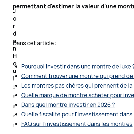
permettant d'estimer la valeur d'une mont
T
J
i
o
r
t
d
u
a
Dans cet article :
l
n
a
H
o
i
Pourquoi investir dans une montre de luxe 
u
r
Comment trouver une montre qui prend de l
i
e
Les montres pas chères qui prennent de la 
2
d
Quelle marque de montre acheter pour inve
9
e
Dans quel montre investir en 2026 ?
a
l
Quelle fiscalité pour l'investissement dans
v
a
FAQ sur l'investissement dans les montres
r
c