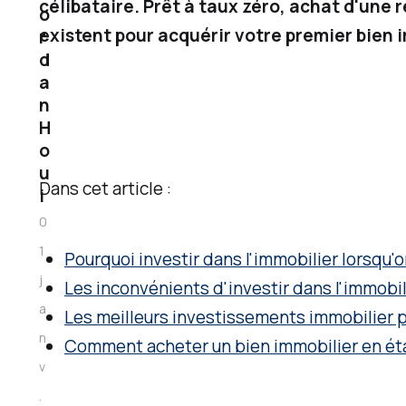
célibataire. Prêt à taux zéro, achat d'une 
i
o
existent pour acquérir votre premier bien 
r
t
d
u
a
l
n
a
H
o
i
u
r
Dans cet article :
i
e
0
d
1
Pourquoi investir dans l'immobilier lorsqu'o
e
j
Les inconvénients d'investir dans l'immobil
l
a
Les meilleurs investissements immobilier p
a
n
Comment acheter un bien immobilier en éta
c
v
e
.