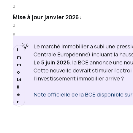
r
2
t
0
Mise à jour janvier 2026 :
i
2
f
6
i
💡
Le marché immobilier a subi une pressi
I
c
Centrale Européenne) incluant la hauss
m
a
Le 5 juin 2025
, la BCE annonce une no
m
t
Cette nouvelle devrait stimuler l'octro
o
l'investissement immobilier arrive ?
i
bi
li
o
Note officielle de la BCE disponible sur
e
n
r
A
M
F