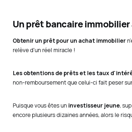
i
n
Un prêt bancaire immobilier 
v
e
Obtenir un prêt pour un achat immobilier
n'
s
relève d'un réel miracle !
t
i
s
Les obtentions de prêts et les taux d'intér
s
non-remboursement que celui-ci fait peser sur
e
m
Puisque vous êtes un
investisseur jeune
, su
e
encore plusieurs dizaines années, alors le ris
n
t