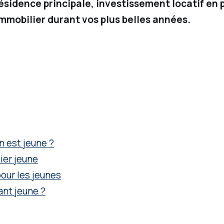
résidence principale, investissement locatif en 
immobilier durant vos plus belles années.
n est jeune ?
ier jeune
our les jeunes
nt jeune ?