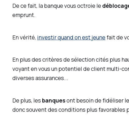
s
De ce fait, la banque vous octroie le
déblocage
f
emprunt.
i
n
En vérité,
investir quand on est jeune
fait de v
a
n
c
En plus des critères de sélection cités plus 
i
voyant en vous un potentiel de client multi-c
e
diverses assurances...
r
s
De plus, les
banques
ont besoin de fidéliser l
,
donc souvent des conditions plus favorables 
j
e