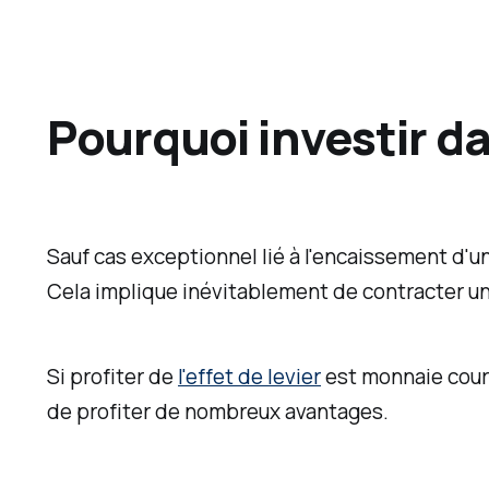
e
t
c
o
Pourquoi investir da
n
s
e
Sauf cas exceptionnel lié à l'encaissement d'u
i
Cela implique inévitablement de contracter u
l
l
e
Si profiter de
l'effet de levier
est monnaie coura
r
de profiter de nombreux avantages.
e
n