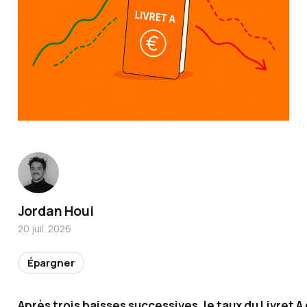
Titulair
Jordan Houi
e de la
20 juil. 2026
certific
ation
Épargner
AMF et
conseill
Après trois baisses successives, le taux du Livret A