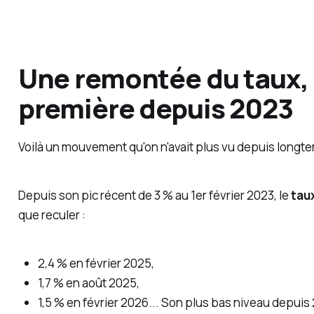
Une remontée du taux,
première depuis 2023
Voilà un mouvement qu'on n'avait plus vu depuis longt
Depuis son pic récent de 3 % au 1er février 2023, le
taux
que reculer :
2,4 % en février 2025,
1,7 % en août 2025,
1,5 % en février 2026... Son plus bas niveau depuis 