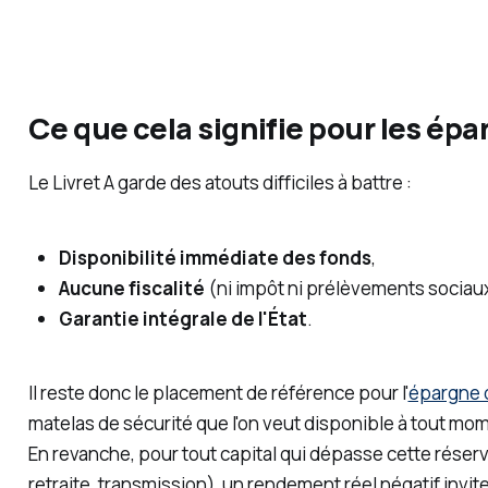
Ce que cela signifie pour les ép
Le Livret A garde des atouts difficiles à battre :
Disponibilité immédiate des fonds
,
Aucune fiscalité
(ni impôt ni prélèvements sociau
Garantie intégrale de l'État
.
Il reste donc le placement de référence pour l'
épargne 
matelas de sécurité que l'on veut disponible à tout mo
En revanche, pour tout capital qui dépasse cette réserv
retraite, transmission), un rendement réel négatif invit