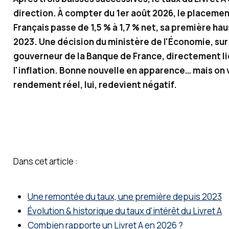
er en
direction. À compter du 1er août 2026, le placeme
investi
Français passe de 1,5 % à 1,7 % net, sa première ha
sseme
2023. Une décision du ministère de l'Économie, sur
nts
gouverneur de la Banque de France, directement l
financi
l'inflation. Bonne nouvelle en apparence… mais on v
ers, je
rendement réel, lui, redevient négatif.
vous
partag
e des
solutio
ns
Dans cet article :
simple
s (et
moins
Une remontée du taux, une première depuis 2023
simple
Évolution & historique du taux d'intérêt du Livret A
s) pour
Combien rapporte un Livret A en 2026 ?