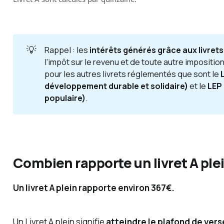
💡
Rappel : les
intérêts générés grâce aux livrets
l'impôt sur le revenu et de toute autre imposition
pour les autres livrets réglementés que sont le
L
développement durable et solidaire)
et le
LEP 
populaire)
.
Combien rapporte un livret A plei
Un livret A plein rapporte environ 367€.
Un Livret A
plein
signifie
atteindre le plafond de ver