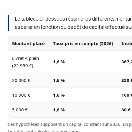
Le tableau ci-dessous résume les différents mont
espérer en fonction du dépôt de capital effectué sur 
Montant placé
Taux pris en compte (2026)
Inté
Livret A plein
1,6 %
367,
(22 950 €)
20 000 €
1,6 %
320 
10 000 €
1,6 %
160 
5 000 €
1,6 %
80 €
Ces hypothèses supposent un capital constant sur 2026. En pr
Livret A sont calculés par quinzaine.