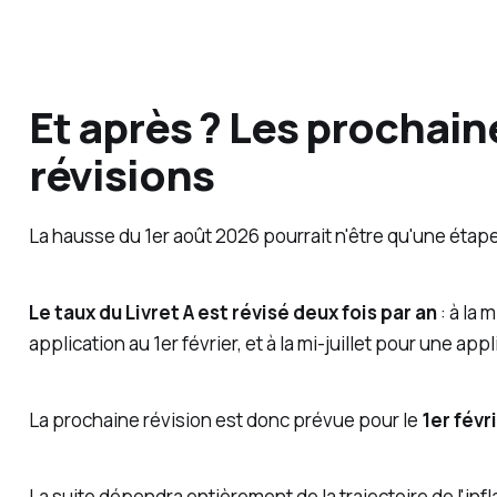
Et après ? Les prochain
révisions
La hausse du 1er août 2026 pourrait n'être qu'une étap
Le taux du Livret A est révisé deux fois par an
: à la 
application au 1er février, et à la mi-juillet pour une appl
La prochaine révision est donc prévue pour le
1er févr
La suite dépendra entièrement de la trajectoire de l'infl