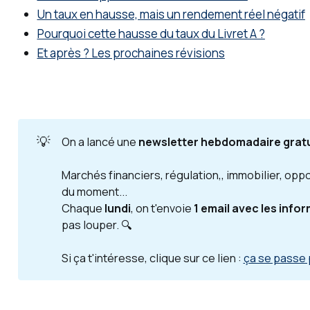
gérer
Un taux en hausse, mais un rendement réel négatif
et faire
Pourquoi cette hausse du taux du Livret A ?
fructifi
Et après ? Les prochaines révisions
er votre
capital.
💡
On a lancé une
newsletter hebdomadaire gratu
Marchés financiers, régulation,, immobilier, opp
du moment...
Chaque
lundi
, on t'envoie
1 email avec les info
pas louper. 🔍
Si ça t'intéresse, clique sur ce lien :
ça se passe p