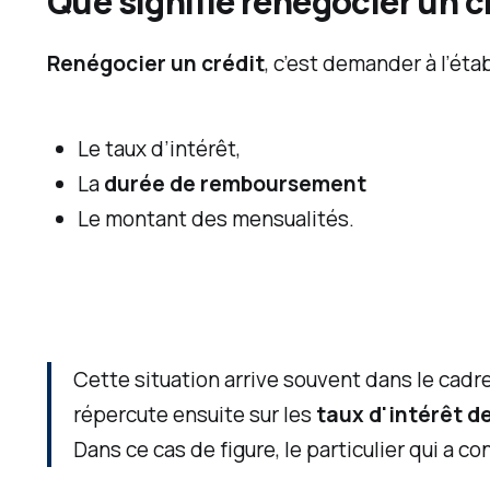
Que signifie
renégocier
un c
F
Renégocier un crédit
, c’est demander à l’éta
e
t
c
Le taux d’intérêt,
o
La
durée de remboursement
n
Le montant des mensualités.
s
e
i
l
Cette situation arrive souvent dans le cadr
l
répercute ensuite sur les
taux d'intérêt 
e
Dans ce cas de figure, le particulier qui a c
r
e