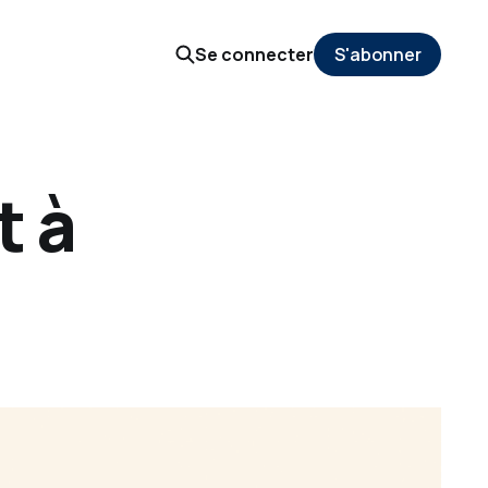
Se connecter
S'abonner
t à