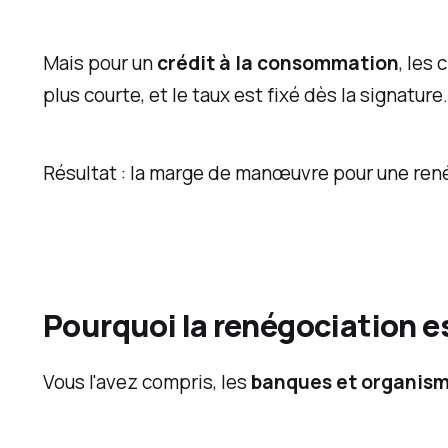
n
i
Mais pour un
crédit à la consommation
, les
n
plus courte, et le taux est fixé dès la signature
v
e
Résultat : la marge de manœuvre pour une renég
s
t
i
s
s
Pourquoi la renégociation e
e
m
Vous l'avez compris, les
banques et organism
e
n