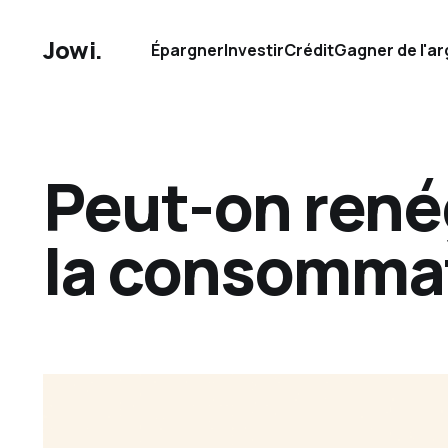
Jowi.
Épargner
Investir
Crédit
Gagner de l'ar
Peut-on renég
la consommat