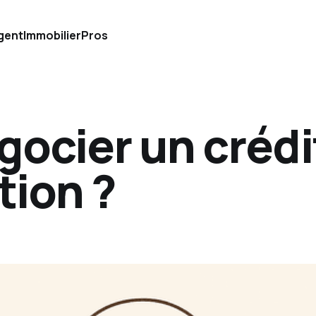
gent
Immobilier
Pros
ocier un crédi
ion ?