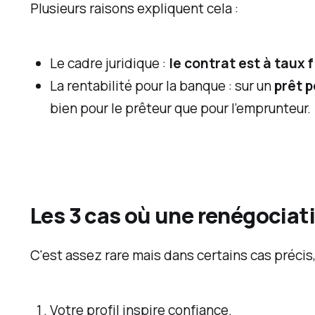
Plusieurs raisons expliquent cela :
t
s
Le cadre juridique :
le contrat est à taux f
f
La rentabilité pour la banque : sur un
prêt 
i
bien pour le prêteur que pour l’emprunteur.
n
a
n
c
i
Les 3 cas où une renégociati
e
r
C'est assez rare mais dans certains cas précis
s
,
Votre profil inspire confiance.
j