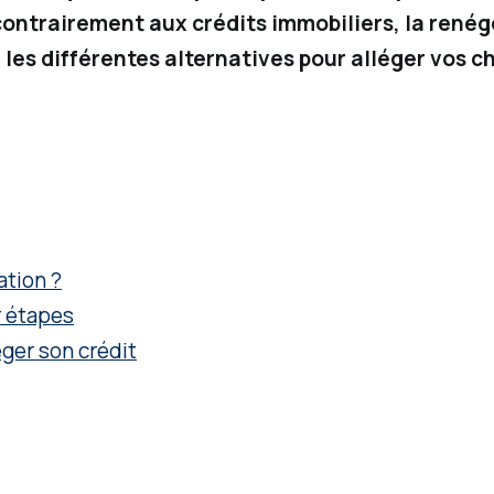
 contrairement aux crédits immobiliers, la rené
es différentes alternatives pour alléger vos ch
ation ?
r étapes
éger son crédit