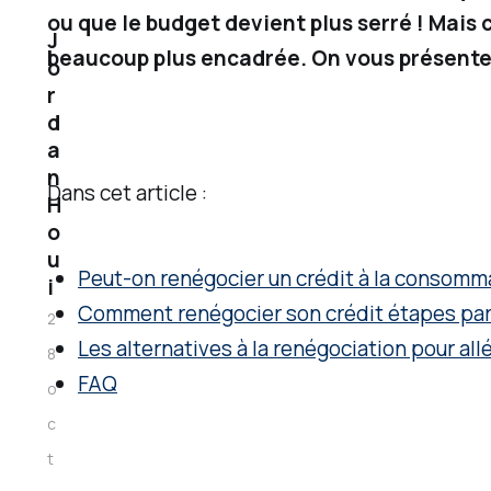
ou que le budget devient plus serré ! Mais
T
J
beaucoup plus encadrée. On vous présente l
i
o
r
t
d
u
a
l
n
Dans cet article :
a
H
o
i
u
r
Peut-on renégocier un crédit à la consomm
i
e
Comment renégocier son crédit étapes pa
2
d
Les alternatives à la renégociation pour all
8
e
FAQ
o
l
c
a
t
c