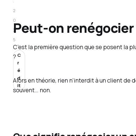
.
e
2
r
0
Peut-on renégocier 
t
2
i
5
f
C’est la première question que se posent la p
C
i
?
r
c
é
a
d
Alors en théorie, rien n’interdit à un client d
t
it
souvent… non.
i
o
n
A
M