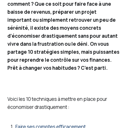
investi
comment ? Que ce soit pour faire face à une
sseme
baisse de revenus, préparer un projet
nts
important ou simplement retrouver un peu de
financi
sérénité, il existe des moyens concrets
ers, je
d’économiser drastiquement sans pour autant
vous
vivre dans la frustration ou le déni. On vous
partag
partage 10 stratégies simples, mais puissantes
e des
pour reprendre le contrôle sur vos finances.
solutio
Prêt à changer vos habitudes ? C’est parti.
ns
simple
s (et
moins
Voici les 10 techniques à mettre en place pour
simple
économiser drastiquement :
s) pour
gérer
Faire ses comptes efficacement