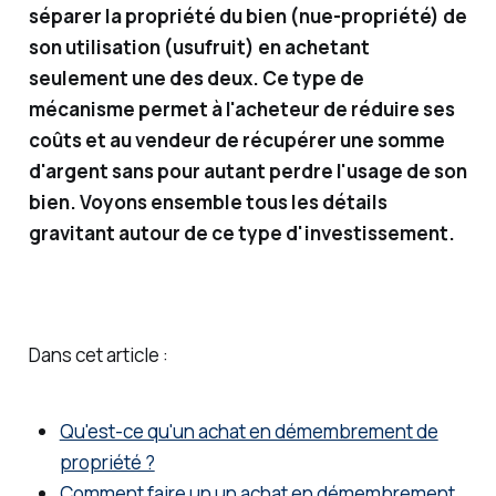
sseme
séparer la propriété du bien (nue-propriété) de
nts
son utilisation (usufruit) en achetant
financi
seulement une des deux. Ce type de
ers, je
mécanisme permet à l'acheteur de réduire ses
vous
coûts et au vendeur de récupérer une somme
partag
d'argent sans pour autant perdre l'usage de son
e des
bien. Voyons ensemble tous les détails
solutio
gravitant autour de ce type d'investissement.
ns
simple
s (et
moins
Dans cet article :
simple
s) pour
Qu'est-ce qu'un achat en démembrement de
gérer
propriété ?
et faire
Comment faire un un achat en démembrement