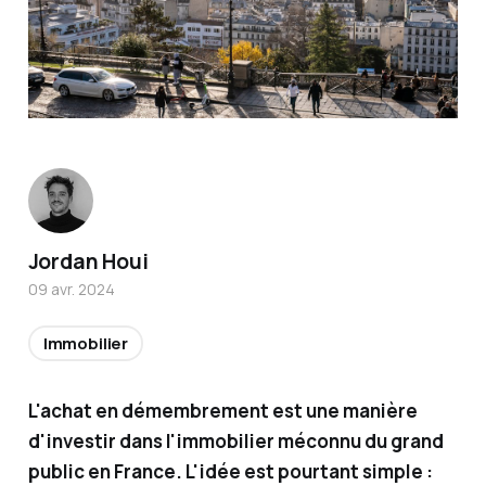
Titulair
Jordan Houi
e de la
09 avr. 2024
certific
ation
Immobilier
AMF et
conseill
L'achat en démembrement est une manière
er en
d'investir dans l'immobilier méconnu du grand
investi
public en France. L'idée est pourtant simple :