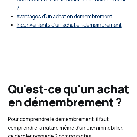
fructifi
?
er votre
Avantages d'un achat en démembrement
capital.
Inconvénients d'un achat en démembrement
Qu'est-ce qu'un achat
en démembrement ?
Pour comprendre le démembrement, il faut
comprendre la nature même d'un bien immobilier,
ce dernier possède 2 composantes :