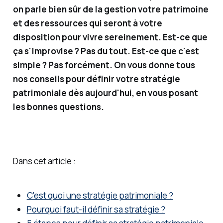
sseme
on parle bien sûr de la gestion votre patrimoine
nts
et des ressources qui seront à votre
financi
disposition pour vivre sereinement. Est-ce que
ers, je
ça s'improvise ? Pas du tout. Est-ce que c'est
vous
simple ? Pas forcément. On vous donne tous
partag
nos conseils pour définir votre stratégie
e des
patrimoniale dès aujourd'hui, en vous posant
solutio
les bonnes questions.
ns
simple
s (et
moins
Dans cet article :
simple
s) pour
C'est quoi une stratégie patrimoniale ?
gérer
Pourquoi faut-il définir sa stratégie ?
et faire