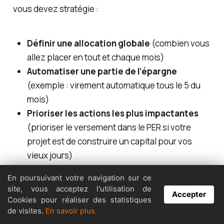
vous devez stratégie :
Définir une allocation globale
(combien vous
allez placer en tout et chaque mois)
Automatiser une partie de l’épargne
(exemple : virement automatique tous le 5 du
mois)
Prioriser les actions les plus impactantes
(prioriser le versement dans le PER si votre
projet est de construire un capital pour vos
vieux jours)
Avancer progressivement
plutôt que vouloir
En poursuivant votre navigation sur ce
tout optimiser d’un coup
site, vous acceptez l'utilisation de
Accepter
Cookies pour réaliser des statistiques
de visites.
En savoir plus.
L’objectif avec la mise en place des actions n'est