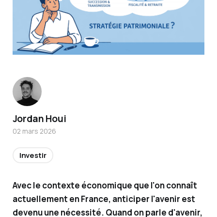
Titulair
Jordan Houi
e de la
02 mars 2026
certific
ation
Investir
AMF et
conseill
Avec le contexte économique que l'on connaît
er en
actuellement en France, anticiper l'avenir est
investi
devenu une nécessité. Quand on parle d'avenir,