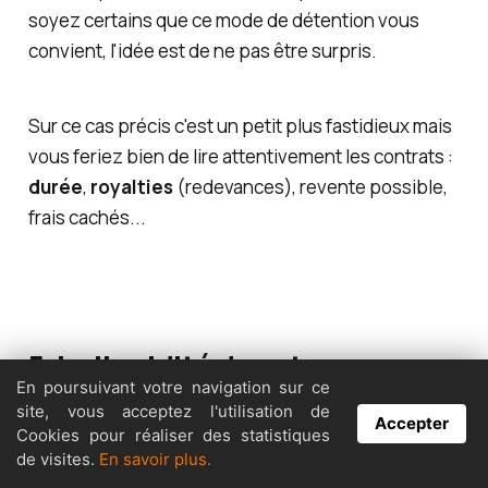
soyez certains que ce mode de détention vous
convient, l'idée est de ne pas être surpris.
Sur ce cas précis c'est un petit plus fastidieux mais
vous feriez bien de lire attentivement les contrats :
durée
,
royalties
(redevances), revente possible,
frais cachés...
5. La liquidité de votre
En poursuivant votre navigation sur ce
placement
site, vous acceptez l'utilisation de
Accepter
Cookies pour réaliser des statistiques
Les
royalties musicales
ne sont pas aussi liquides
de visites.
En savoir plus.
qu’une action ! Pour être revendu rapidement, il faut