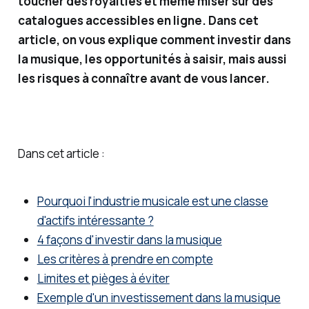
toucher des royalties et même miser sur des
nts
catalogues accessibles en ligne. Dans cet
financi
article, on vous explique comment investir dans
ers, je
la musique, les opportunités à saisir, mais aussi
vous
les risques à connaître avant de vous lancer.
partag
e des
solutio
ns
Dans cet article :
simple
s (et
Pourquoi l'industrie musicale est une classe
moins
d'actifs intéressante ?
simple
4 façons d'investir dans la musique
s) pour
Les critères à prendre en compte
gérer
Limites et pièges à éviter
et faire
Exemple d'un investissement dans la musique
fructifi