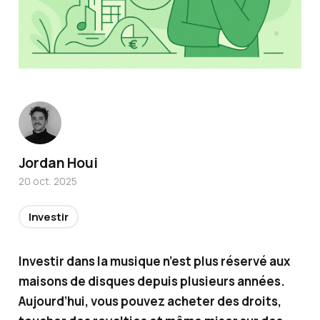
Titulair
Jordan Houi
e de la
20 oct. 2025
certific
ation
Investir
AMF et
conseill
Investir dans la musique n’est plus réservé aux
er en
maisons de disques depuis plusieurs années.
investi
Aujourd’hui, vous pouvez acheter des droits,
sseme